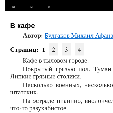
к
ая
ты
и
содержимому
В кафе
Автор:
Булгаков Михаил Афана
Страниц:
1
2
3
4
Кафе в тыловом городе.
Покрытый грязью пол. Туман 
Липкие грязные столики.
Несколько военных, нескольк
штатских.
На эстраде пианино, виолонче
что-то разухабистое.