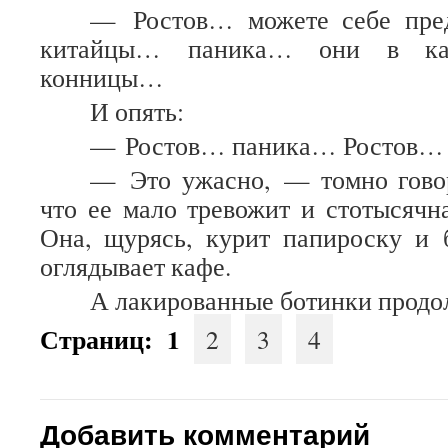
— Ростов… можете себе пр
китайцы… паника… они в ка
конницы…
И опять:
— Ростов… паника… Ростов…
— Это ужасно, — томно говор
что ее мало тревожит и стотысячна
Она, щурясь, курит папироску и 
оглядывает кафе.
А лакированные ботинки продо
Страниц:
1
2
3
4
Добавить комментарий