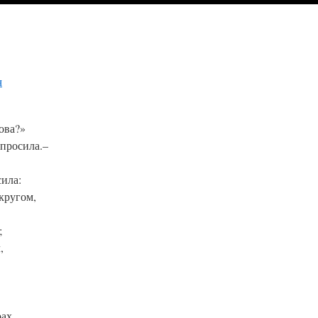
ч
ова?»
спросила.–
сила:
 кругом,
;
,
ах,