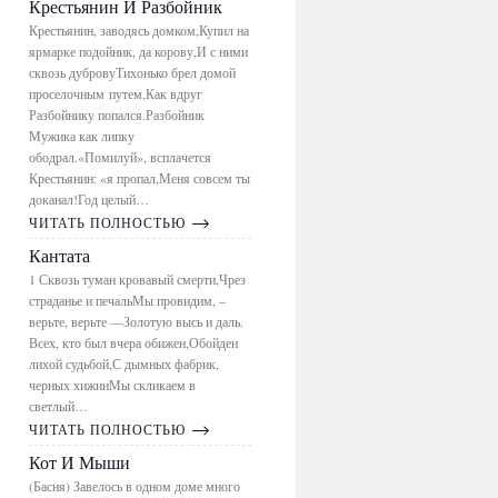
Крестьянин И Разбойник
Крестьянин, заводясь домком,Купил на
ярмарке подойник, да корову,И с ними
сквозь дубровуТихонько брел домой
проселочным путем,Как вдруг
Разбойнику попался.Разбойник
Мужика как липку
ободрал.«Помилуй», всплачется
Крестьянин: «я пропал,Меня совсем ты
доканал!Год целый…
ЧИТАТЬ ПОЛНОСТЬЮ
Кантата
1 Сквозь туман кровавый смерти,Чрез
страданье и печальМы провидим, –
верьте, верьте —Золотую высь и даль.
Всех, кто был вчера обижен,Обойден
лихой судьбой,С дымных фабрик,
черных хижинМы скликаем в
светлый…
ЧИТАТЬ ПОЛНОСТЬЮ
Кот И Мыши
(Басня) Завелось в одном доме много