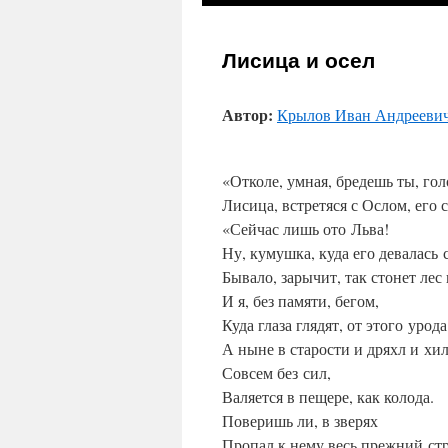
к
Лисица и осел
содержимому
Автор:
Крылов Иван Андрееви
«Отколе, умная, бредешь ты, гол
Лисица, встретяся с Ослом, его 
«Сейчас лишь ото Льва!
Ну, кумушка, куда его девалась 
Бывало, зарычит, так стонет лес
И я, без памяти, бегом,
Куда глаза глядят, от этого урода
А ныне в старости и дряхл и хил
Совсем без сил,
Валяется в пещере, как колода.
Поверишь ли, в зверях
Пропал к нему весь прежний стр