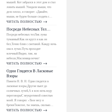
мышей. Кот забрался в этот дом и стал
ловить мышей. Увидали мыши, что
дело плохо, и говорят: «Давайте,
мыши, не будем больше сходить с…
ЧИТАТЬ ПОЛНОСТЬЮ
Посреди Небесных Тел…
Посреди небесных телЛик луны
туманный:Как он кругл и как он
бел,Точно блин с сметаной. Кажду ночь
она в лучах.Путь проходит
млечный:Видно, там, на
небесах,Масленица вечно!
ЧИТАТЬ ПОЛНОСТЬЮ
Одни Глядятся В Ласковые
Взоры
Памяти Н. В. Н. Одни глядятся в
ласковые взоры,Другие пьют до
солнечных лучей,А я всю ночь веду
переговорыС неукротимой совестью
моей. Я говорю: «Твое несу я
бремяТяжелое, ты знаешь, сколько…
ЧИТАТЬ ПОЛНОСТЬЮ