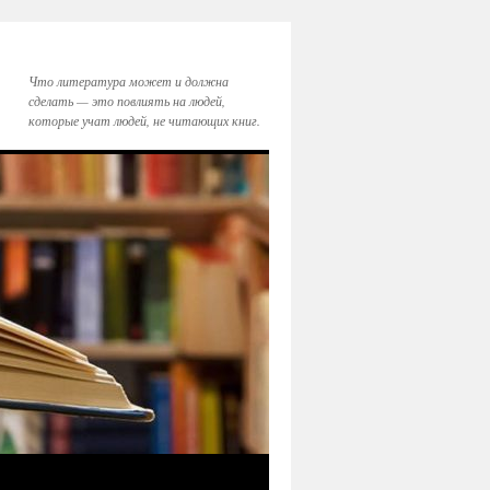
Что литература может и должна
сделать — это повлиять на людей,
которые учат людей, не читающих книг.