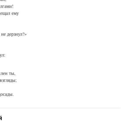
лгами!
мещал ему
 не дерзнул?»
ул:
илен ты,
взгляды;
досады.
й