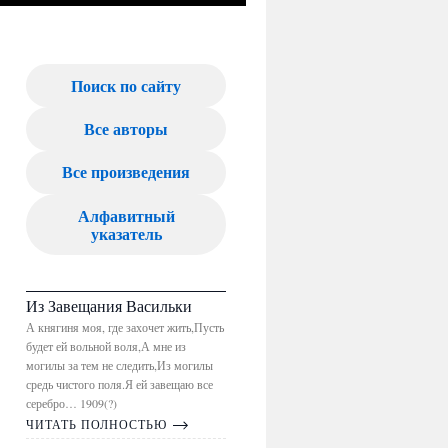
Поиск по сайту
Все авторы
Все произведения
Алфавитный
указатель
Из Завещания Васильки
А княгиня моя, где захочет жить,Пусть
будет ей вольной воля,А мне из
могилы за тем не следить,Из могилы
средь чистого поля.Я ей завещаю все
серебро… 1909(?)
ЧИТАТЬ ПОЛНОСТЬЮ