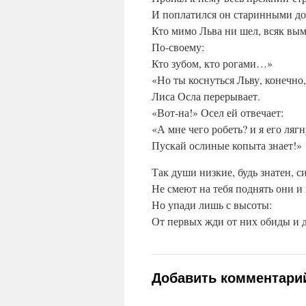
И поплатился он старинными до
Кто мимо Льва ни шел, всяк вы
По-своему:
Кто зубом, кто рогами…»
«Но ты коснуться Льву, конечно,
Лиса Осла перерывает.
«Вот-на!» Осел ей отвечает:
«А мне чего робеть? и я его лягн
Пускай ослиные копыта знает!»
Так души низкие, будь знатен, с
Не смеют на тебя поднять они и 
Но упади лишь с высоты:
От первых жди от них обиды и 
Добавить комментари