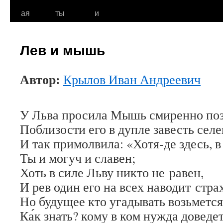
к
ая
ты
и
содержимому
Лев и мышь
Автор:
Крылов Иван Андреевич
У Льва просила Мышь смиренно по
Поблизости его в дупле завесть сел
И так примолвила: «Хотя-де здесь, в
Ты и могуч и славен;
Хоть в силе Льву никто не равен,
И рев один его на всех наводит страх
Но будущее кто угадывать возьмется
Ка́к знать? кому в ком нужда доведе