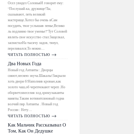
Осел увидел СоловьяИ говорит ему:
“Послушай-ка, дружище!Ты,
сказывают, петь великий
мастерище.Хотел бы очень яСам
посудить, твое услышав пенье,Велико
ль подлинно твое уменье?”Тут Соловей
являть свое искусство стал:Защелкал,
засвисталНа тысячу ладов, тянул,
переливался;То нежно…
ЧИТАТЬ ПОЛНОСТЬЮ
Два Новых Года
Новый год Антанты : Дворцы
сияют,песнею звуча.Шакалы!Закрыли
хоть двери б!Наполнив кровью,как
золото чаш,об черепчокают череп .Но
оборветсявеселия ход,зрямузыканты
наняты.Таким вотявитсяновый годна
волчий пир Антанты . Новый год
России : Нету…
ЧИТАТЬ ПОЛНОСТЬЮ
Как Мальчик Рассказывал О
Том, Как Он Дедушке