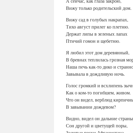
А сейчас, как глаза закрою,
Вижу только родительский дом.
Вижу сад в голубых накрапах,
Тихо август прилег ко плетню.
Держат липы в зеленых лапах
Птичий гомон и щебетню.
Я любил этот дом деревянный,
В бревнах теплилась грозная мо
Наша печь как-то дико и странн
Завывала в дождливую ночь.
Голос громкий и всхлипень зыч
Как о ком-то погибшем, живом.
Что он видел, верблюд кирпичн
В завывании дождевом?
Видно, видел он дальние страны
Сон другой и цветущей поры,
Золотые пески Афганистана