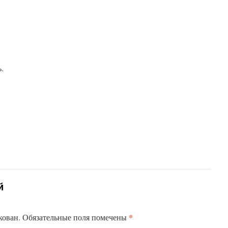
.
й
*
кован.
Обязательные поля помечены