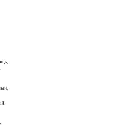
рщь,
о
ный,
ый,
,