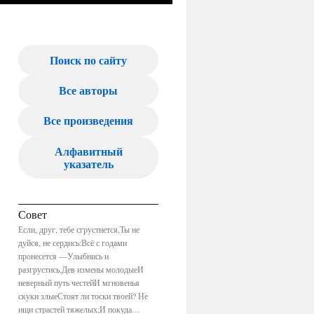
Поиск по сайту
Все авторы
Все произведения
Алфавитный
указатель
Совет
Если, друг, тебе сгрустнется,Ты не
дуйся, не сердись:Всё с годами
пронесется —Улыбнись и
разгрустись.Дев измены молодыеИ
неверный путь честейИ мгновенья
скуки злыеСтоят ли тоски твоей? Не
ищи страстей тяжелых;И покуда…