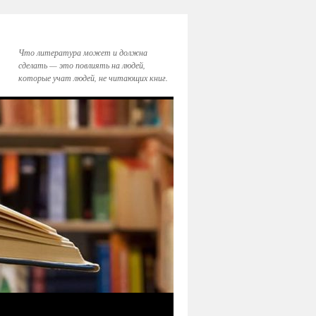
Что литература может и должна
сделать — это повлиять на людей,
которые учат людей, не читающих книг.