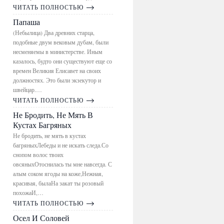
ЧИТАТЬ ПОЛНОСТЬЮ
Папаша
(Небылица) Два древних старца,
подобные двум вековым дубам, были
несменяемы в министерстве. Иным
казалось, будто они существуют еще со
времен Великия Елисавет на своих
должностях. Это были экзекутор и
швейцар.…
ЧИТАТЬ ПОЛНОСТЬЮ
Не Бродить, Не Мять В
Кустах Багряных
Не бродить, не мять в кустах
багряныхЛебеды и не искать следа.Со
снопом волос твоих
овсяныхОтоснилась ты мне навсегда. С
алым соком ягоды на коже,Нежная,
красивая, былаНа закат ты розовый
похожаИ,…
ЧИТАТЬ ПОЛНОСТЬЮ
Осел И Соловей