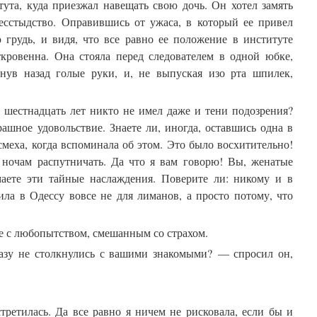
тута, куда приезжал навещать свою дочь. Он хотел замять
бесстыдство. Оправившись от ужаса, в который ее привел
 грудь, и видя, что все равно ее положение в институте
ткровенна. Она стояла перед следователем в одной юбке,
нув назад голые руки, и, не выпуская изо рта шпилек,
о шестнадцать лет никто не имел даже и тени подозрения?
рашное удовольствие. Знаете ли, иногда, оставшись одна в
 смеха, когда вспоминала об этом. Это было восхитительно!
 ночам распутничать. Да что я вам говорю! Вы, женатые
аете эти тайные наслаждения. Поверите ли: никому и в
ила в Одессу вовсе не для лиманов, а просто потому, что
ее с любопытством, смешанным со страхом.
зу не столкнулись с вашими знакомыми? — спросил он,
третилась. Да все равно я ничем не рисковала, если бы и