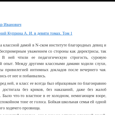
др Иванович
ий Куприна А. И. в девяти томах. Том 1
а классной дамой в N-ском институте благородных девиц и
 беспримерным уважением со стороны как директрисы, так
. В ней чтили ее педагогическую строгость, суровую
ий опыт. Между другими классными дамами ходили слухи,
исы привилегией интимных докладов после вечернего чая.
ись от нее и побаивались.
ред ней, и класс ее всегда был образцовым по благонравию
а достигала без криков, без наказаний, даже без жалоб
. Было что-то властное в ее холодном, немигающем взоре,
 спокойном тоне ее голоса. Бойкая школьная семья ей одной
кого ходячего прозвища.