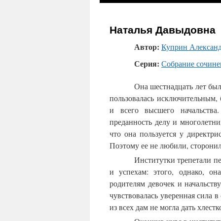
к
Наталья Давыдовна
содержимому
Автор:
Куприн Алексан
Серия:
Собрание сочинен
Она шестнадцать лет был
пользовалась исключительным,
и всего высшего начальства
преданность делу и многолетн
что она пользуется у директр
Поэтому ее не любили, сторонил
Институтки трепетали пе
и успехам: этого, однако, он
родителям девочек и начальству
чувствовалась уверенная сила в
из всех дам не могла дать хлест