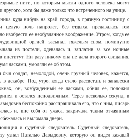
незримые нити, по которым мысли одного человека могут
 другого, хотя бы даже только что встреченного на улице.
нника куда-нибудь на край города, в грязную гостиницу с
и целую ночь напролет, без отдыха, предавалась тем
ло изобрести ее необузданное воображение. Утром, когда ее
чудовищной оргией, засыпал тяжелым сном, поминутно
зывала из постели, одевалась и, заплатив за все ночные
в институт. Ни разу никому она не дала второго свидания,
умя ласками, умоляли ее об этом.
был солдат, немолодой, очень грузный человек, кажется,
в декабре. Под утро, когда стало рассветать и занавески
кнах, он, возбужденный ее ласками, обнял ее, положил
хрипел и остался неподвижным. Через несколько секунд, в
выдовна беспокойно расспрашивала его, что с ним, писарь
далась и, вне себя от ужаса, закричала таким отчаянным
 сбежалась и выломала двери.
полиция и судебный следователь. Судебный следователь,
азу узнал Наталью Давыдовну, которую он видел каждый