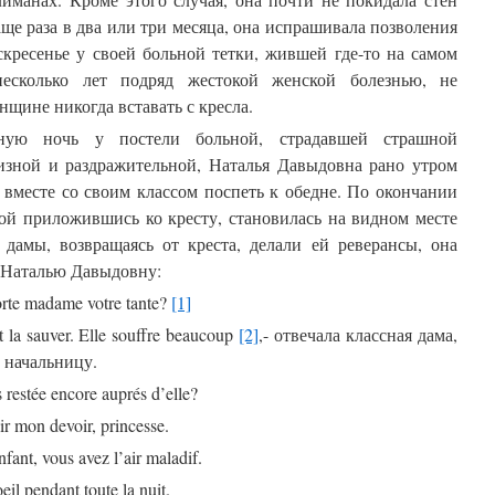
аще раза в два или три месяца, она испрашивала позволения
скресенье у своей больной тетки, жившей где-то на самом
есколько лет подряд жестокой женской болезнью, не
щине никогда вставать с кресла.
ьную ночь у постели больной, страдавшей страшной
изной и раздражительной, Наталья Давыдовна рано утром
 вместе со своим классом поспеть к обедне. По окончании
вой приложившись ко кресту, становилась на видном месте
 дамы, возвращаясь от креста, делали ей реверансы, она
е Наталью Давыдовну:
rte madame votre tante?
[1]
t la sauver. Elle souffre beaucoup
[2]
,- отвечала классная дама,
а начальницу.
restée encore auprés d’elle?
r mon devoir, princesse.
nt, vous avez l’air maladif.
il pendant toute la nuit.