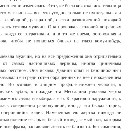
 мгновенно изменялась. Это уже была кокотка, искательница
го магазина — все, что угодно, только не пунктуальная и
ла свободной, развратной, слегка развинченной походкой
жать сотням мужчин. Она провожала головой встречных
, когда ее затрагивали, и в то же время, осторожная и
ила, чтобы не попасться близко на глаза кому-нибудь,
влекала мужчин, но на все предложения она отрицательно
сь от самых настойчивых дерзким, иногда циничным
яных бегством. Она искала. Давний опыт и безошибочный
казывали ей среди сотен обращенных на нее с вожделением
но. Во взгляде, в хищном профиле нижней челюсти, в
елких зубов, в походке эта Мессалина узнавала черты
томимого самца и выбирала его. К красивой наружности, к
алась совершенно равнодушной; иногда это бывал старик,
а оперившийся кадет. Намеченная ею жертва никогда не
рикосновение ее локтя, беглый взгляд, самый тон, которым
ные фразы, заставляли желать ее близости. Без сомнения,