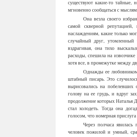
существуют какие-то тайные, 
мгновенно сообщаться с мыслями
Она везла своего избра
самой скверной репутацией, 
наслаждениям, какие только мог
случайный друг, утомленный 
вздрагивая, она тихо выскаль
расходы, спешила на извозчике 
хотя все, в промежутке между дв
Однажды ее любовником 
штабный писарь. Это случилось 
вырисовались на побелевших о
голову на ее грудь, и вдруг за
продолжение которых Наталья Да
стал холодеть. Тогда она дога
голосом, что номерная прислуга
Через полчаса явилась 
человек пожилой и умный, ср