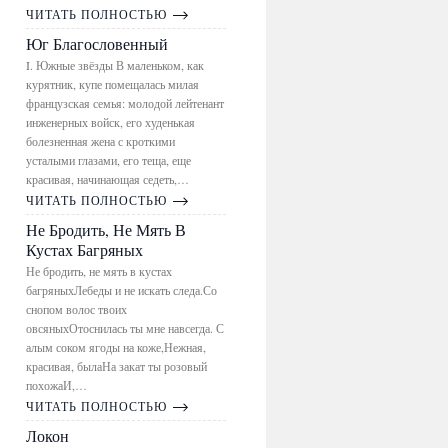
ЧИТАТЬ ПОЛНОСТЬЮ
Юг Благословенный
I. Южные звёзды В маленьком, как
курятник, купе помещалась милая
французская семья: молодой лейтенант
инженерных войск, его худенькая
болезненная жена с кроткими
усталыми глазами, его теща, еще
красивая, начинающая седеть,…
ЧИТАТЬ ПОЛНОСТЬЮ
Не Бродить, Не Мять В
Кустах Багряных
Не бродить, не мять в кустах
багряныхЛебеды и не искать следа.Со
снопом волос твоих
овсяныхОтоснилась ты мне навсегда. С
алым соком ягоды на коже,Нежная,
красивая, былаНа закат ты розовый
похожаИ,…
ЧИТАТЬ ПОЛНОСТЬЮ
Локон