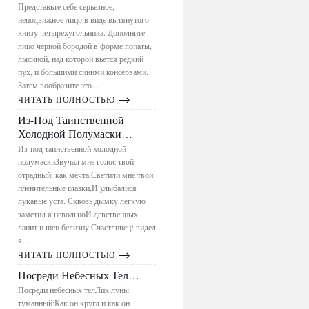
Представьте себе серьезное,
неподвижное лицо в виде вытянутого
книзу четырехугольника. Дополните
лицо черной бородой в форме лопаты,
лысиной, над которой вьется редкий
пух, и большими синими консервами.
Затем вообразите это…
ЧИТАТЬ ПОЛНОСТЬЮ
Из-Под Таинственной
Холодной Полумаски…
Из-под таинственной холодной
полумаскиЗвучал мне голос твой
отрадный, как мечта,Светили мне твои
пленительные глазки,И улыбалися
лукавые уста. Сквозь дымку легкую
заметил я невольноИ девственных
ланит и шеи белизну.Счастливец! видел
я…
ЧИТАТЬ ПОЛНОСТЬЮ
Посреди Небесных Тел…
Посреди небесных телЛик луны
туманный:Как он кругл и как он