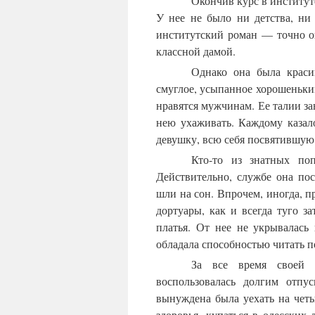
Окончив курс в институте
У нее не было ни детства, ни
институтский роман — точно он
классной дамой.
Однако она была краси
смуглое, усыпанное хорошеньким
нравятся мужчинам. Ее талии за
нею ухаживать. Каждому казал
девушку, всю себя посвятившую
Кто-то из знатных поп
Действительно, службе она по
шли на сон. Впрочем, иногда, 
дортуары, как и всегда туго за
платья. От нее не укрывалась
обладала способностью читать п
За все время своей 
воспользовалась долгим отпу
вынуждена была уехать на чет
здоровья, купаться в одесских 