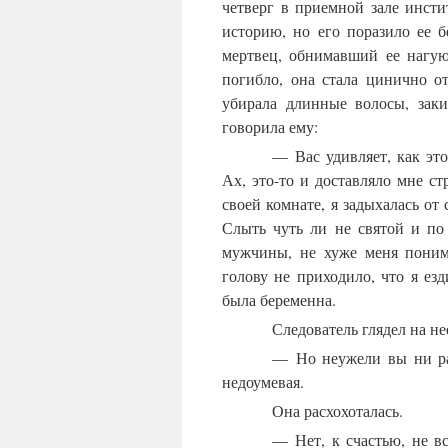
четверг в приемной зале инсти
историю, но его поразило ее 
мертвец, обнимавший ее нагую
погибло, она стала цинично о
убирала длинные волосы, заки
говорила ему:
— Вас удивляет, как эт
Ах, это-то и доставляло мне ст
своей комнате, я задыхалась от
Слыть чуть ли не святой и по
мужчины, не хуже меня поним
голову не приходило, что я езд
была беременна.
Следователь глядел на н
— Но неужели вы ни ра
недоумевая.
Она расхохоталась.
— Нет, к счастью, не вс