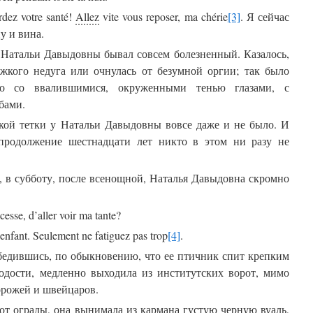
dez votre santé!
Allez
vite vous reposer, ma chérie
[3]
. Я сейчас
у и вина.
у Натальи Давыдовны бывал совсем болезненный. Казалось,
яжкого недуга или очнулась от безумной оргии; так было
о со ввалившимися, окруженными тенью глазами, с
бами.
акой тетки у Натальи Давыдовны вовсе даже и не было. И
 продолжение шестнадцати лет никто в этом ни разу не
а, в субботу, после всенощной, Наталья Давыдовна скромно
esse, d’aller voir ma tante?
nfant. Seulement ne fatiguez pas trop
[4]
.
бедившись, по обыкновению, что ее птичник спит крепким
одости, медленно выходила из институтских ворот, мимо
орожей и швейцаров.
от ограды, она вынимала из кармана густую черную вуаль,