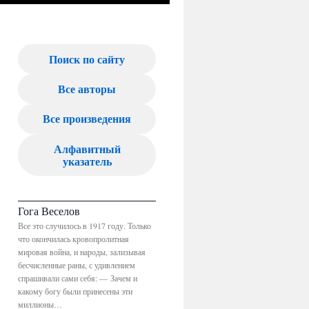
Поиск по сайту
Все авторы
Все произведения
Алфавитный
указатель
Гога Веселов
Все это случилось в 1917 году. Только
что окончилась кровопролитная
мировая война, и народы, зализывая
бесчисленные раны, с удивлением
спрашивали сами себя: — Зачем и
какому богу были принесены эти
миллионы…