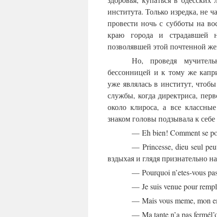
института. Только изредка, не ч
провести ночь с субботы на во
краю города и страдавшей н
позволявшей этой почтенной жен
Но, проведя мучител
бессонницей и к тому же капр
уже являлась в институт, чтобы
службы, когда директриса, пер
около клироса, а все классные
знаком головы подзывала к себ
— Eh bien! Comment se po
— Princesse, dieu seul peu
вздыхая и глядя признательно н
— Pourquoi n’etes-vous pas 
— Je suis venue pour rempli
— Mais vous meme, mon enfa
— Ma tante n’a pas fermél’oe