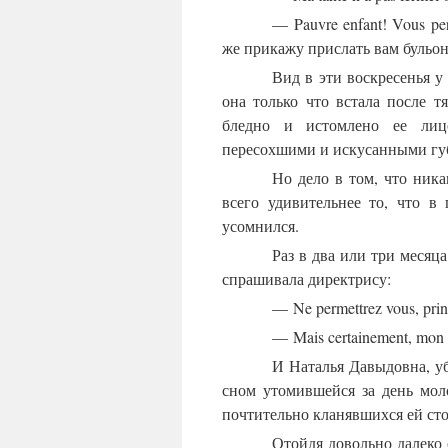
— Pauvre enfant! Vous per
же прикажу прислать вам бульон
Вид в эти воскресенья 
она только что встала после т
бледно и истомлено ее лиц
пересохшими и искусанными гу
Но дело в том, что ник
всего удивительнее то, что в
усомнился.
Раз в два или три месяц
спрашивала директрису:
— Ne permettrez vous, princ
— Mais certainement, mon e
И Наталья Давыдовна, у
сном утомившейся за день мол
почтительно кланявшихся ей ст
Отойдя довольно далеко 