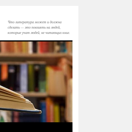
Что литература может и должна
сделать — это повлиять на людей,
которые учат людей, не читающих книг.