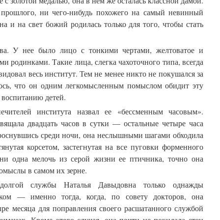
 с золотой медалью, она в нем же осталась классной дамой.
 прошлого, ни чего-нибудь похожего на самый невинный
а и на свет божий родилась только для того, чтобы стать
ва. У нее было лицо с тонкими чертами, желтоватое и
и родинками. Такие лица, слегка чахоточного типа, всегда
видовал весь институт. Тем не менее никто не покушался за
ось, что он одним легкомысленным помыслом обидит эту
 воспитанию детей.
ечителей института назвал ее «бессменным часовым».
свящала двадцать часов в сутки — остальные четыре часа
проснувшись среди ночи, она неслышными шагами обходила
тянутая корсетом, застегнутая на все пуговки форменного
 ни одна мелочь из серой жизни ее птичника, точно она
омыслы в самом их зерне.
долгой службы Наталья Давыдовна только однажды
ском — именно тогда, когда, по совету докторов, она
ыре месяца для поправления своего расшатанного службой
лиманах. Кроме этого случая, она почти не покидала стен