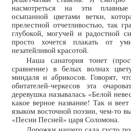
насмотреться на эти плавные
осыпанной цветами ветки, котор
прелестной отчетливостью, так гр
глубокой, могучей и радостной 
просто хочется плакать от ум
незатейливой красотой.
Наша санатория тонет (прос
сравнение) в белых волнах цвет
миндаля и абрикосов. Говорят, ч
обитателей-черкесов эта очарова
деревушка называлась «Белой невес
какое верное название! Так и веет
языком восточной поэзии, чем-то в
«Песни Песней» царя Соломона.
Дорожки нашего сада густо п