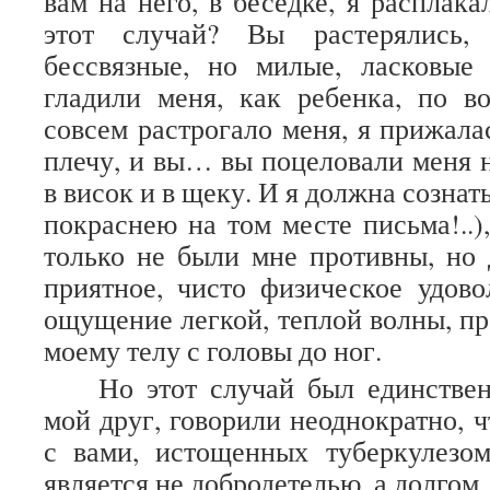
вам на него, в беседке, я расплак
этот случай? Вы растерялись, 
бессвязные, но милые, ласковые
гладили меня, как ребенка, по в
совсем растрогало меня, я прижала
плечу, и вы… вы поцеловали меня н
в висок и в щеку. И я должна сознать
покраснею на том месте письма!..)
только не были мне противны, но
приятное, чисто физическое удово
ощущение легкой, теплой волны, п
моему телу с головы до ног.
Но этот случай был единстве
мой друг, говорили неоднократно, ч
с вами, истощенных туберкулезо
является не добродетелью, а долгом.