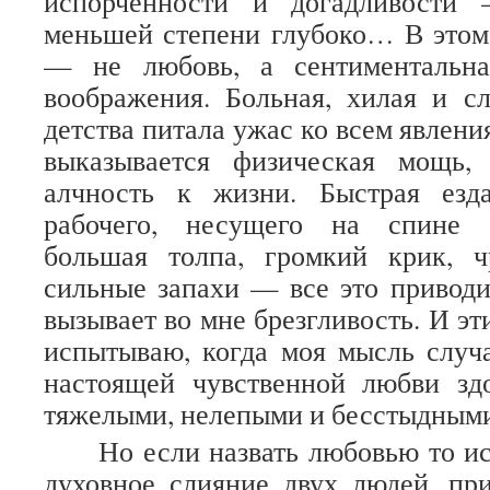
испорченности и догадливости
меньшей степени глубоко… В этом
— не любовь, а сентиментальн
воображения. Больная, хилая и с
детства питала ужас ко всем явления
выказывается физическая мощь,
алчность к жизни. Быстрая езд
рабочего, несущего на спине 
большая толпа, громкий крик, ч
сильные запахи — все это приводи
вызывает во мне брезгливость. И эт
испытываю, когда моя мысль случ
настоящей чувственной любви зд
тяжелыми, нелепыми и бесстыдными
Но если назвать любовью то и
духовное слияние двух людей, пр