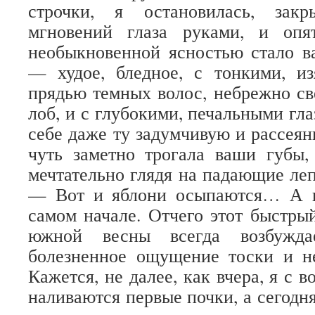
строчки, я остановилась, зак
мгновений глаза руками, и оп
необыкновенной ясностью стало в
— худое, бледное, с тонкими, и
прядью темных волос, небрежно с
лоб, и с глубокими, печальными гл
себе даже ту задумчивую и рассеян
чуть заметно трогала ваши губы,
мечтательно глядя на падающие леп
— Вот и яблони осыпаются… А в
самом начале. Отчего этот быстр
южной весны всегда возбужд
болезненное ощущение тоски и не
Кажется, не далее, как вчера, я с в
наливаются первые почки, а сегодн