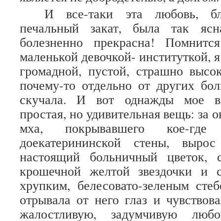
И все-таки эта любовь, б
печальный закат, была так ясн
болезненно прекрасна! Помнитс
маленькой девочкой- институткой, я 
громадной, пустой, страшно высо
почему-то отдельно от других бо
скучала. И вот однажды мое в
простая, но удивительная вещь: за о
мха, покрывавшего кое-где
доекатерининской стены, выро
настоящий больничный цветок, 
крошечной желтой звездочки и 
хрупким, белесовато-зеленым сте
отрывала от него глаз и чувствов
жалостливую, задумчивую любо