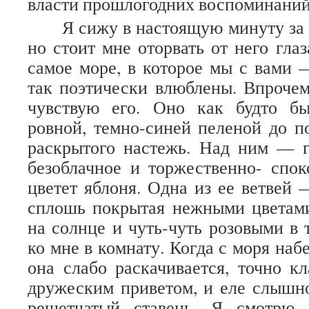
власти прошлогодних воспоминаний
Я сижу в настоящую минуту за
но стоит мне оторвать от него глаз
самое море, в которое мы с вами
так поэтически влюблены. Впрочем,
чувствую его. Оно как будто б
ровной, темно-синей пеленой до п
раскрытого настежь. Над ним — г
безоблачное и торжественно- спо
цветет яблоня. Одна из ее ветвей 
сплошь покрытая нежными цветами
на солнце и чуть-чуть розовыми в 
ко мне в комнату. Когда с моря набе
она слабо раскачивается, точно к
дружеским приветом, и еле слышн
решетчатый ставень. Я смотрю