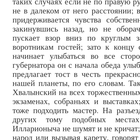
таких случаях если не по правую ру
не в далеком от него расстоянии; 
придерживается чувства собствен
закинувшись назад, но не оборач
пускает взор вниз по круглым 
воротникам гостей; зато к концу с
начинает улыбаться во все стор
губернатора он с начала обеда улыб
предлагает тост в честь прекрасн
нашей планеты, по его словам. Та
Хвалынский на всех торжественных
экзаменах, собраньях и выставках
тоже подходить мастер. На разъез
других тому подобных места
Илларионыча не шумят и не кричат;
народ или вызывая карету, говоря