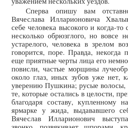
уважением нескольких уездов.
Сперва опишу вам отставно
Вячеслава Илларионовича Хвалын
себе человека высокого и когда-то 
несколько обрюзглого, но вовсе н
устарелого, человека в зрелом воз
говорится, поре. Правда, некогда 
еще приятные черты лица его немно
повисли, частые морщины лучеобр
около глаз, иных зубов уже нет, к
уверению Пушкина; русые волосы, 
те, которые остались в целости, пр
благодаря составу, купленному н
ярмарке у жида, выдававшего се
Вячеслав Илларионович выступа
звонко, позвякивает шпорами, кр