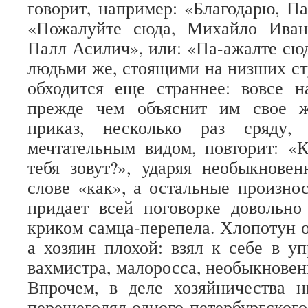
говорит, например: «Благодарю, Па
«Пожалуйте сюда, Михайло Иван
Палл Асилич», или: «Па-ажалте сю
людьми же, стоящими на низших ст
обходится еще страннее: вовсе н
прежде чем объяснит им свое ж
приказ, несколько раз сряду,
мечтательным видом, повторит: «Ка
тебя зовут?», ударяя необыкнове
слове «как», а остальные произнос
придает всей поговорке довольно
криком самца-перепела. Хлопотун 
а хозяин плохой: взял к себе в уп
вахмистра, малоросса, необыкновен
Впрочем, в деле хозяйничества 
перещеголял одного петербургского