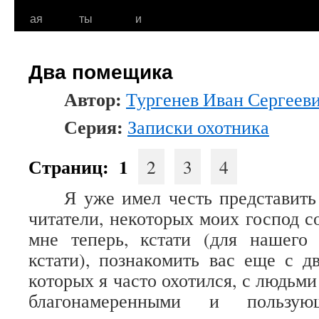
к
ая
ты
и
содержимому
Два помещика
Автор:
Тургенев Иван Сергеев
Серия:
Записки охотника
Страниц:
1
2
3
4
Я уже имел честь представить
читатели, некоторых моих господ с
мне теперь, кстати (для нашего 
кстати), познакомить вас еще с 
которых я часто охотился, с людьм
благонамеренными и пользую