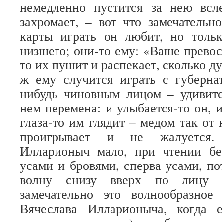
немедленно пустится за нею всл
захромает, – вот что замечательно
карты играть он любит, но толь
низшего; они-то ему: «Ваше превос
то их пушит и распекает, сколько ду
ж ему случится играть с губерна
нибудь чиновным лицом – удивите
нем перемена: и улыбается-то он, и
глаза-то им глядит – медом так от
проигрывает и не жалуется.
Илларионыч мало, при чтении бе
усами и бровями, сперва усами, по
волну снизу вверх по лицу п
замечательно это волнообразно
Вячеслава Илларионыча, когда 