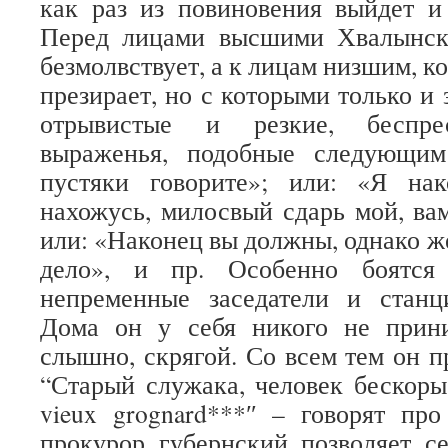
как раз из повиновения выйдет и
Перед лицами высшими Хвалынск
безмолвствует, а к лицам низшим, к
презирает, но с которыми только и 
отрывистые и резкие, беспрес
выраженья, подобные следующим
пустяки говорите»; или: «Я на
нахожусь, милосвый сдарь мой, вам
или: «Наконец вы должны, однако же,
дело», и пр. Особенно боятся 
непременные заседатели и станц
Дома он у себя никого не прин
слышно, скрягой. Со всем тем он 
“Старый служака, человек бескоры
vieux grognard
***
″ – говорят про
прокурор губернский позволяет се