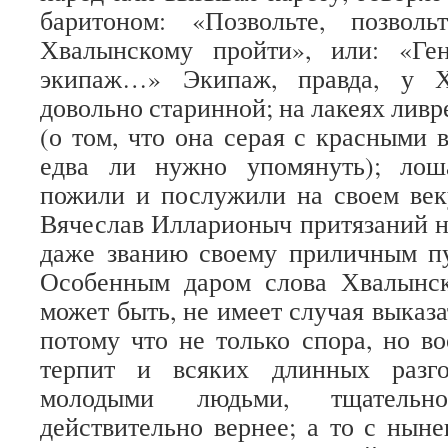
баритоном: «Позвольте, позволь
Хвалынскому пройти», или: «Ге
экипаж…» Экипаж, правда, у Х
довольно старинной; на лакеях ливр
(о том, что она серая с красными 
едва ли нужно упомянуть); лош
пожили и послужили на своем век
Вячеслав Илларионыч притязаний не
даже званию своему приличным пу
Особенным даром слова Хвалынск
может быть, не имеет случая выказа
потому что не только спора, но в
терпит и всяких длинных разго
молодыми людьми, тщательн
действительно вернее; а то с нын