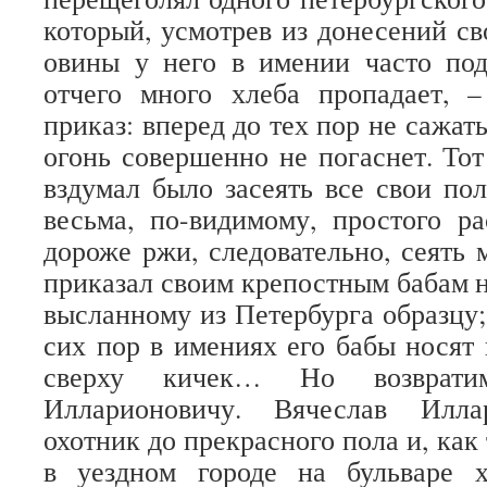
который, усмотрев из донесений св
овины у него в имении часто под
отчего много хлеба пропадает, 
приказ: вперед до тех пор не сажать
огонь совершенно не погаснет. То
вздумал было засеять все свои пол
весьма, по-видимому, простого рас
дороже ржи, следовательно, сеять 
приказал своим крепостным бабам 
высланному из Петербурга образцу;
сих пор в имениях его бабы нося
сверху кичек… Но возврати
Илларионовичу. Вячеслав Илла
охотник до прекрасного пола и, как 
в уездном городе на бульваре 